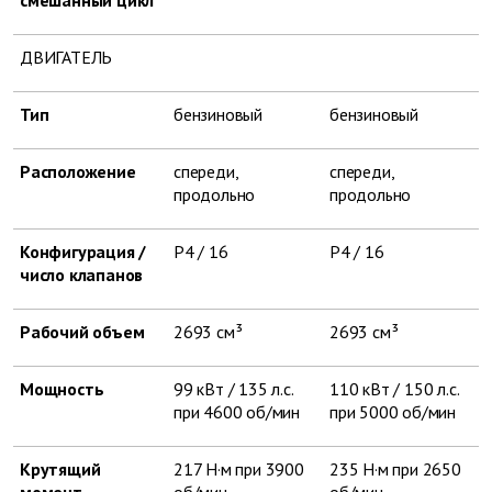
смешанный цикл
ДВИГАТЕЛЬ
Тип
бензиновый
бензиновый
Расположение
спереди,
спереди,
продольно
продольно
Конфигурация /
Р4 / 16
Р4 / 16
число клапанов
Рабочий объем
2693 см³
2693 см³
Мощность
99 кВт / 135 л.с.
110 кВт / 150 л.с.
при 4600 об/мин
при 5000 об/мин
Крутящий
217 Н·м при 3900
235 Н·м при 2650