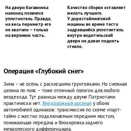
На двери багажника
Качество сборки оставляет
наконец появился
желать лучшего.
уплотнитель. Правда,
У дорестайлинговой
на весь периметр его
машины во время теста
не хватило – только
задравшийся уплотнитель
на верхнюю часть.
внутри водительской
двери не давал поднять
стекло.
Операция «Глубокий снег»
Зима – не осень с раскисшими грунтовками. Но снежная
целина по пояс – тоже отличный полигон для любого
вездехода. Тут разницы между двумя Патриотами
практически нет.
Внедорожный арсенал
у обоих
автомобилей одинаков: трансмиссия по схеме «парт-
тайм» с жестко подключаемым передним мостом,
понижающая передача и блокировка заднего
межколесного дифференциала.