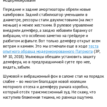
модернизировали!
Передние и задние амортизаторы обрели новые
калибровки. Задний стабилизатор уменьшили в
диаметре, рессоры стали двухлистовыми (на лист
меньше) и менее жесткими. В рулевое управление
внедрили демпфер, а заодно избавили баранку от
вибрации, что особенно заметно на грейдере и
разбитом асфальте. Вот только демпфер открыт всем
ветрам и камням. Это мы отмечали еще в ходе
теста
опытного образца модернизированного Патриота
(ЗР,
№ 10, 2018). Ульяновцы обещали установить защиту
демпфера, но в предпраздничной суете про нее,
видать, забыли.
Шумовой и вибрационный фон в салоне стал на порядок
слабее – во многом благодаря новой изоляции
моторного отсека и демпферу рычага коробки,
который отсёк трансмиссионный зуд. Не скажу, что
наступила блаженная тишина, но разница ощутима.