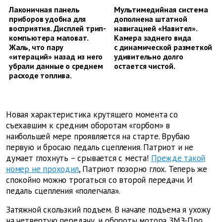
Лаконичная панель
Мультимедийная система
приборов удобна для
дополнена штатной
восприятия. Дисплей трип-
навигацией «Навител».
компьютера маловат.
Камера заднего вида
Жаль, что пару
с динамической разметкой
«итераций» назад из него
удивительно долго
убрали данные о среднем
остается чистой.
расходе топлива.
Новая характеристика крутящего момента со
съехавшим к средним оборотам «горбом» в
наибольшей мере проявляется на старте. Врубаю
первую и бросаю педаль сцепления. Патриот и не
думает глохнуть – срывается с места!
Прежде такой
номер не проходил
, Патриот позорно глох. Теперь же
спокойно можно трогаться со второй передачи. И
педаль сцепления «полегчала».
Затяжной скользкий подъем. В начале подъема я ухожу
на четвертую передачу, и обороты мотора ЗМЗ-Про