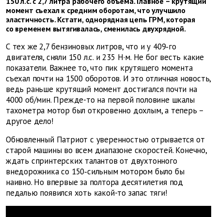
150 л.с. с 2,7 литра рабочего объема. Главное – крутящий
момент съехал к средним оборотам, что улучшило
эластичность. Кстати, однорядная цепь ГРМ, которая
со временем вытягивалась, сменилась двухрядной.
С тех же 2,7 бензиновых литров, что и у 409‑го
двигателя, сняли 150 л.с. и 235 Н·м. Не бог весть какие
показатели. Важнее то, что пик крутящего момента
съехал почти на 1500 оборотов. И это отличная новость,
ведь раньше крутящий момент достигался почти на
4000 об/мин. Прежде-то на первой половине шкалы
тахометра мотор был откровенно дохлым, а теперь –
другое дело!
Обновленный Патриот с уверенностью отрывается от
старой машины во всем диапазоне скоростей. Конечно,
ждать спринтерских талантов от двухтонного
внедорожника со 150‑сильным мотором было бы
наивно. Но впервые за полтора десятилетия под
педалью появился хоть какой-то запас тяги!