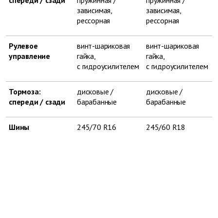
спереди / сзади
пружинная /
пружинная /
зависимая,
зависимая,
рессорная
рессорная
Рулевое
винт-шариковая
винт-шариковая
управление
гайка,
гайка,
с гидроусилителем
с гидроусилителем
Тормоза:
дисковые /
дисковые /
спереди / сзади
барабанные
барабанные
Шины
245/70 R16
245/60 R18