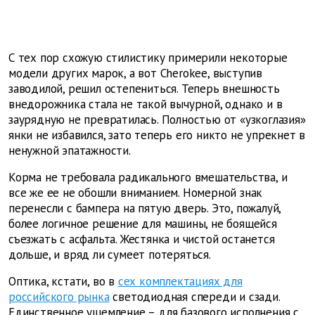
С тех пор схожую стилистику примерили некоторые
модели других марок, а вот Cherokee, выступив
заводилой, решил остепениться. Теперь внешность
внедорожника стала не такой вычурной, однако и в
заурядную не превратилась. Полностью от «узкоглазия»
янки не избавился, зато теперь его никто не упрекнет в
ненужной эпатажности.
Корма не требовала радикального вмешательства, и
все же ее не обошли вниманием. Номерной знак
перенесли с бампера на пятую дверь. Это, пожалуй,
более логичное решение для машины, не боящейся
съезжать с асфальта. Жестянка и чистой останется
дольше, и вряд ли сумеет потеряться.
Оптика, кстати, во в
сех комплектациях для
российского рынка
светодиодная спереди и сзади.
Единственное ущемление – для базового исполнения с