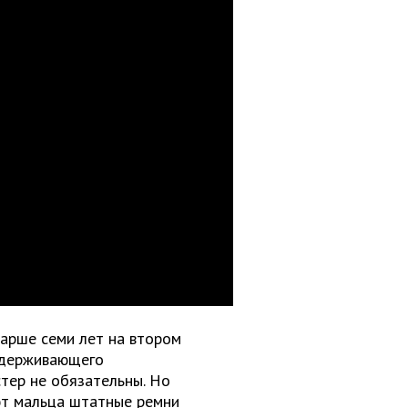
арше семи лет на втором
«удерживающего
стер не обязательны. Но
ют мальца штатные ремни