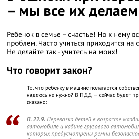
– мы все их делаем
Ребенок в семье – счастье! Но к нему в
проблем. Часто учиться приходится на 
Не делайте так - учитесь на моих!
Что говорит закон?
То, что ребенку в машине полагается собстве
надеюсь не нужно? В ПДД — сейчас будет три
сказано:
П. 22.9.
Перевозка детей в возрасте младш
автомобиле и кабине грузового автомобил
которых предусмотрены ремни безопасно