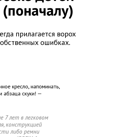
 (поначалу)
сегда прилагается ворох
собственных ошибках.
нное кресло, напоминать,
 абзаца скуки! —
е 7 лет в легковом
я, конструкцией
сти либо ремни