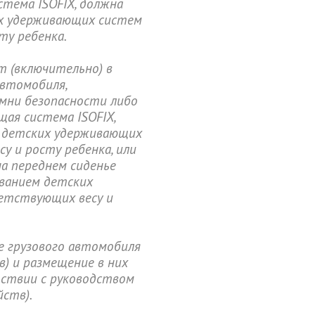
тема ISOFIX, должна
их удерживающих систем
ту ребенка.
т (включительно) в
автомобиля,
мни безопасности либо
ая система ISOFIX,
м детских удерживающих
у и росту ребенка, или
на переднем сиденье
ованием детских
етствующих весу и
е грузового автомобиля
) и размещение в них
ствии с руководством
йств).