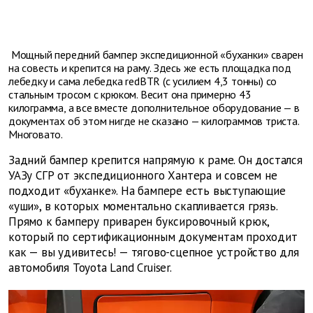
Мощный передний бампер экспедиционной «буханки» сварен
на совесть и крепится на раму. Здесь же есть площадка под
лебедку и сама лебедка redBTR (с усилием 4,3 тонны) со
стальным тросом с крюком. Весит она примерно 43
килограмма, а все вместе дополнительное оборудование — в
документах об этом нигде не сказано — килограммов триста.
Многовато.
Задний бампер крепится напрямую к раме. Он достался
УАЗу СГР от экспедиционного Хантера и совсем не
подходит «буханке». На бампере есть выступающие
«уши», в которых моментально скапливается грязь.
Прямо к бамперу приварен буксировочный крюк,
который по сертификационным документам проходит
как — вы удивитесь! — тягово-сцепное устройство для
автомобиля Toyota Land Cruiser.