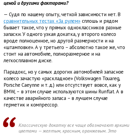
ценой и другими факторами?
— Судя по нашему опыту, четкой зависимости нет. В
сравнительных тестах «За рулем»
сплошь и рядом
бывает такое, что у прямых одноклассников разные
запаски. У одного узкая докатка, у второго колесо
вроде полноценное, но другой размерности и на
«штамповке». А у третьего – абсолютно такое же, что
стоит на автомобиле, полноразмерное и на
легкосплавном диске.
Парадокс, но у самых дорогих автомобилей запасное
колесо зачастую «раскладное» (Volkswagen Touareg,
Porsche Caeynne и т. д.) или отсутствует вовсе, как у
BMW, – в этом случае используются шины Runflat. А в
качестве аварийного запаса – в лучшем случае
герметик и компрессор.
Классическую докатку все чаще обозначают яркими
цветами — желтым, красным, оранжевым. Это