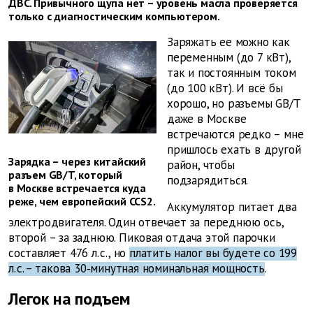
ДВС. Привычного щупа нет – уровень масла проверяется
только с диагностическим компьютером.
Заряжать ее можно как
переменным (до 7 кВт),
так и постоянным током
(до 100 кВт). И всё бы
хорошо, но разъемы GB/T
даже в Москве
встречаются редко – мне
пришлось ехать в другой
Зарядка – через китайский
район, чтобы
разъем GB/T, который
подзарядиться.
в Москве встречается куда
реже, чем европейский CCS2.
Аккумулятор питает два
электродвигателя. Один отвечает за переднюю ось,
второй – за заднюю. Пиковая отдача этой парочки
составляет 476 л. с., но
платить налог вы будете со 199
л. с. – такова 30‑минутная номинальная мощность
.
Легок на подъем