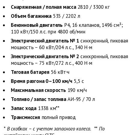
Снаряженная / полная масса
2810 / 3300 кг
Объем багажника
535 / 2202 л
Бензиновый двигатель
Р4, 16 клапанов, 1496 см³;
110 кВт/150 л. с. при 4800 об/мин
Электрический двигатель № 1
синхронный, пиковая
мощность – 60 кВт/204 л. с., 340 Н·м
Электрический двигатель № 2
синхронный, пиковая
мощность – 75 кВт/272 л. с., 400 Н·м
Тяговая батарея
56 кВт∙ч
Время разгона 0–100 км/ч
5,5 с
Максимальная скорость
190 км/ч
Топливо / запас топлива
АИ‑95 / 70 л
Запас хода
1338 км**
Трансмиссия
полный привод
* В скобках – с учетом запасного колеса.
** По