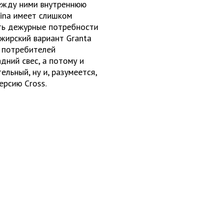
ежду ними внутреннюю
lina имеет слишком
ть дежурные потребности
ажирский вариант Granta
й потребителей
дний свес, а потому и
льный, ну и, разумеется,
ерсию Cross.