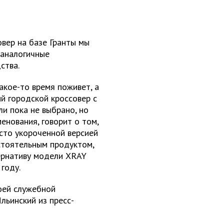
овер на базе Гранты мы
 аналогичные
ства.
акое-то время поживет, а
ий городской кроссовер с
и пока не выбрано, но
енования, говорит о том,
осто укороченной версией
остоятельным продуктом,
ернативу модели XRAY
году.
оей служебной
льинский из пресс-