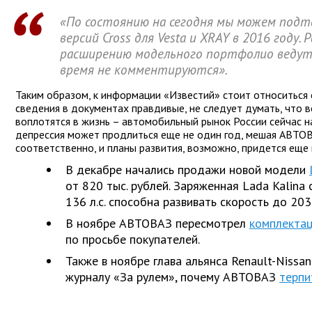
«По состоянию на сегодня мы можем под
версий Cross для Vesta и XRAY в 2016 году
расширению модельного портфолио ведутс
время не комментируются».
Таким образом, к информации «Известий» стоит относиться
сведения в документах правдивые, не следует думать, что 
воплотятся в жизнь – автомобильный рынок России сейчас на
депрессия может продлиться еще не один год, мешая АВТОВ
соответственно, и планы развития, возможно, придется еще 
В декабре начались продажи новой модели
от 820 тыс. рублей. Заряженная Lada Kalin
136 л.с. способна развивать скорость до 203
В ноябре АВТОВАЗ пересмотрел
комплектац
по просьбе покупателей.
Также в ноябре глава альянса Renault-Nissan
журналу «За рулем», почему АВТОВАЗ
терпи