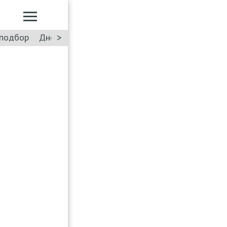
>
подбор
Дневник: Лада Искра
Такси
Форум
ПДД