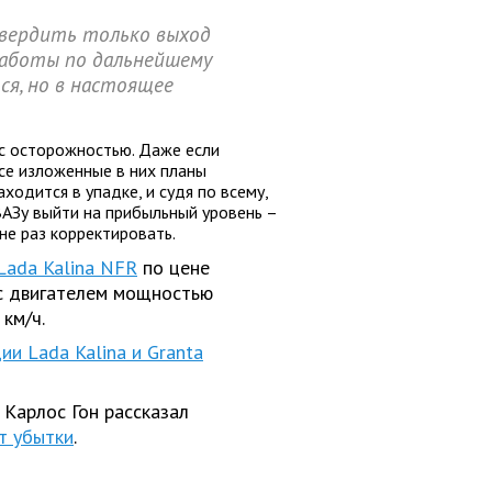
твердить только выход
. Работы по дальнейшему
я, но в настоящее
 с осторожностью. Даже если
все изложенные в них планы
ходится в упадке, и судя по всему,
АЗу выйти на прибыльный уровень –
не раз корректировать.
Lada Kalina NFR
по цене
a с двигателем мощностью
 км/ч.
ии Lada Kalina и Granta
 Карлос Гон рассказал
т убытки
.