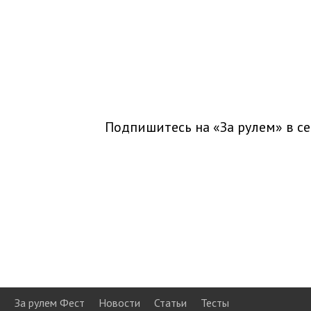
Подпишитесь на «За рулем» в
се
За рулем Фест
Новости
Статьи
Тесты