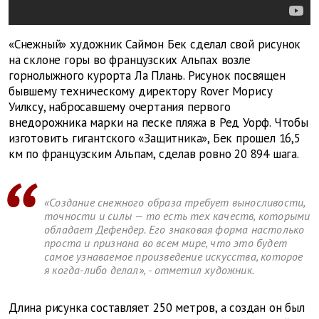
«Снежный» художник Саймон Бек сделал свой рисунок
на склоне горы во французских Альпах возле
горнолыжного курорта Ла Плань. Рисунок посвящен
бывшему техническому директору Rover Морису
Уилксу, набросавшему очертания первого
внедорожника марки на песке пляжа в Ред Уорф. Чтобы
изготовить гигантского «Защитника», Бек прошел 16,5
км по французским Альпам, сделав ровно 20 894 шага.
«Создание снежного образа требует выносливости,
точности и силы — то есть тех качеств, которыми
обладает Дефендер. Его знаковая форма настолько
проста и признана во всем мире, что это будет
самое узнаваемое произведение искусства, которое
я когда-либо делал», - отметил художник.
Длина рисунка составляет 250 метров, а создан он был