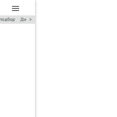
>
подбор
Дневник: Лада Искра
Такси
Форум
ПДД