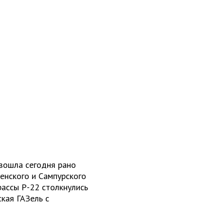
изошла сегодня рано
менского и Сампурского
ассы Р-22 столкнулись
ская ГАЗель с