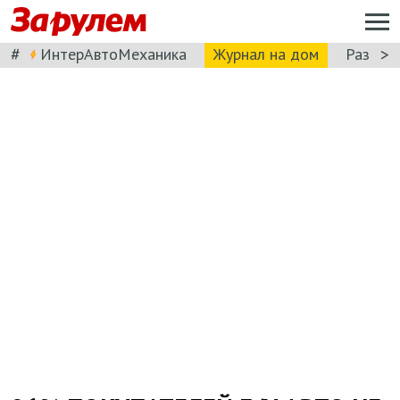
#
>
ИнтерАвтоМеханика
Журнал на дом
Разбор