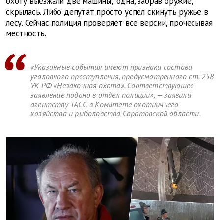
охоту выезжали две машины; одна, забрав оружие,
скрылась. Либо депутат просто успел скинуть ружье в
лесу. Сейчас полиция проверяет все версии, прочесывая
местность.
«Указанные события имеют признаки состава
уголовного преступления, предусмотренного ст. 258
УК РФ «Незаконная охота». Соответствующее
заявление подано в отдел полиции», — заявили
агентству ТАСС в Комитете охотничьего
хозяйства и рыболовства Саратовской области.