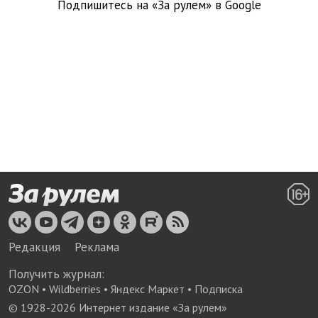
Подпишитесь на «За рулем» в
Google
Редакция
Реклама
Получить журнал:
OZON
•
Wildberries
•
Яндекс Маркет
•
Подписка
© 1928-
2026
Интернет издание «За рулем»