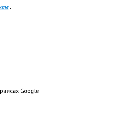
кте
.
рвисах Google