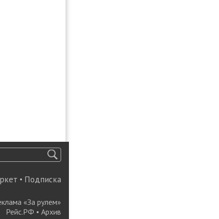
ркет
•
Подписка
еклама «За рулем»
Рейс.РФ
•
Архив