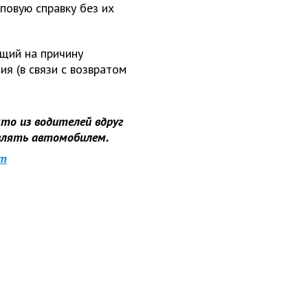
повую справку без их
ющий на причину
я (в связи с возвратом
 кто из водителей вдруг
авлять автомобилем.
am