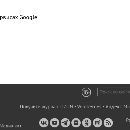
рвисах Google
Получить журнал:
OZON
•
Wildberries
•
Яндекс Ма
Р
Медиа-кит