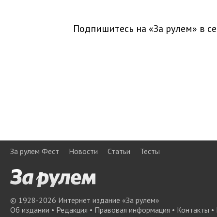
Подпишитесь на «За рулем» в
се
За рулем Фест
Новости
Статьи
Тесты
© 1928-
2026
Интернет издание «За рулем»
Об издании
•
Редакция
•
Правовая информация
•
Контакты
•