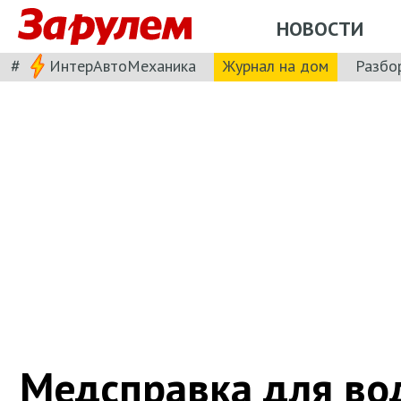
НОВОСТИ
#
ИнтерАвтоМеханика
Журнал на дом
Разбо
Медсправка для во