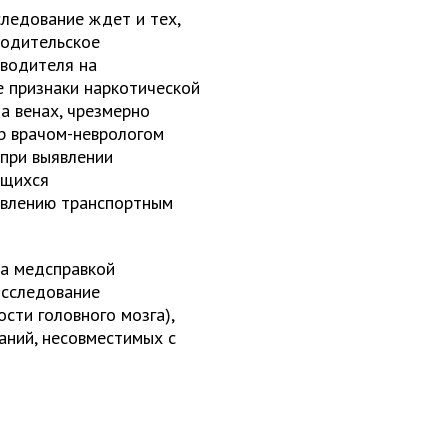
ледование ждет и тех,
водительское
 водителя на
е признаки наркотической
а венах, чрезмерно
тр врачом-неврологом
 при выявлении
ющихся
авлению транспортным
за медсправкой
исследование
сти головного мозга),
аний, несовместимых с