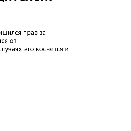
лишился прав за
ся от
лучаях это коснется и