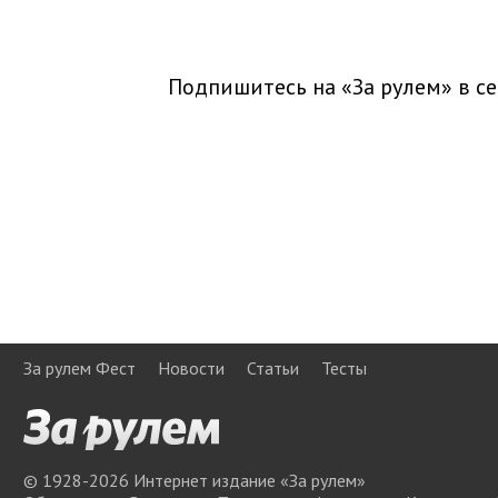
Подпишитесь на «За рулем» в
се
За рулем Фест
Новости
Статьи
Тесты
© 1928-
2026
Интернет издание «За рулем»