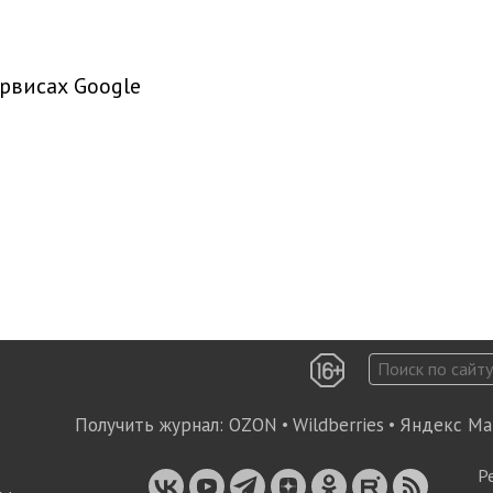
рвисах Google
Получить журнал:
OZON
•
Wildberries
•
Яндекс Ма
Р