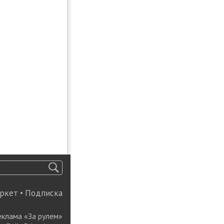
ркет
•
Подписка
еклама «За рулем»