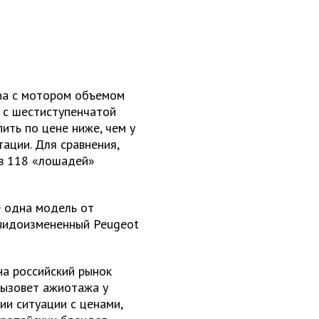
ena с мотором объемом
е с шестиступенчатой
ить по цене ниже, чем у
ации. Для сравнения,
 в 118 «лошадей»
 одна модель от
о видоизмененный Peugeot
на российский рынок
 вызовет ажиотажа у
ии ситуации с ценами,