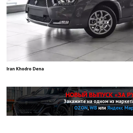
Iran Khodro Dena
НОВЫЙ ВЫПУСК «ЗА Р
Закажите на одном из маркет
OZON
,
WB
или
Яндекс Ма