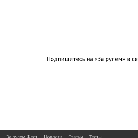
Подпишитесь на «За рулем» в
се
За рулем Фест
Новости
Статьи
Тесты