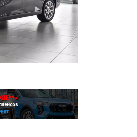
УЛЕМ»
плейсов:
ркет