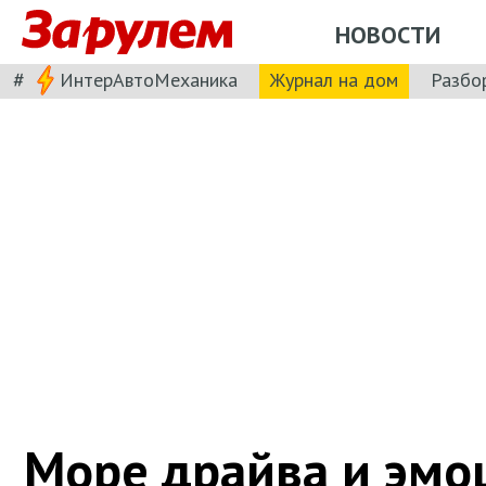
НОВОСТИ
#
ИнтерАвтоМеханика
Журнал на дом
Разбо
Море драйва и эмоц