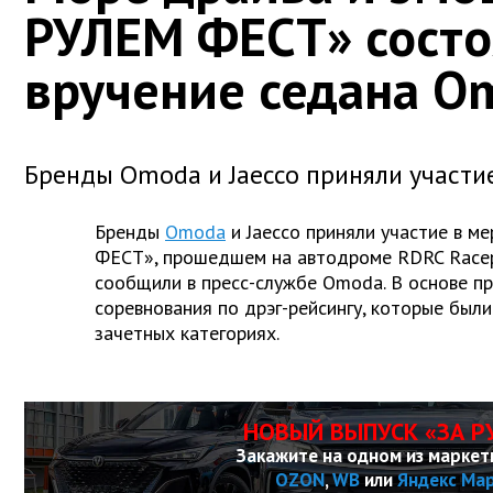
РУЛЕМ ФЕСТ» состо
вручение седана O
Бренды Omoda и Jaecco приняли участи
Бренды
Omoda
и Jaecco приняли участие в 
ФЕСТ», прошедшем на автодроме RDRC Racep
сообщили в пресс-службе Omoda. В основе п
соревнования по дрэг-рейсингу, которые были
зачетных категориях.
НОВЫЙ ВЫПУСК «ЗА Р
Закажите на одном из маркет
OZON
,
WB
или
Яндекс Ма