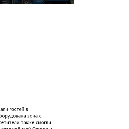
ли гостей в
борудована зона с
сетители также смогли
х автомобилей Omoda и