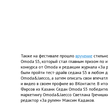
Также на фестивале прошло
вручение
стильно
Omoda S5, который стал главным призом по и
конкурса от Omoda и редакции журнала «За 
были пройти тест-драйв седана S5 в любом 
Omoda&Jaecco, а затем описать свои впечатл
и видео в своем профиле во ВКонтакте. В ит
Фирсов из Казани. Седан Omoda S5 победите
маркетингу Omoda&Jaecco Светлана Гречишки
редактор «За рулем» Максим Кадаков.