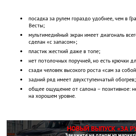
посадка за рулем гораздо удобнее, чем в Гр
Весты;
мультимедийный экран имеет диагональ всего
сделан «с запасом»;
пластик жесткий даже в топе;
нет потолочных поручней, но есть крючки д
сзади человек высокого роста «сам за собой
задний ряд имеет двухступенчатый обогрев;
общее ощущение от салона – позитивное: не
на хорошем уровне.
НОВЫЙ ВЫПУСК «ЗА Р
Закажите на одном из маркет