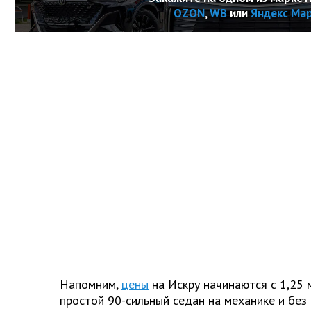
OZON
,
WB
или
Яндекс Ма
Напомним,
цены
на Искру начинаются с 1,25 
простой 90-сильный седан на механике и без