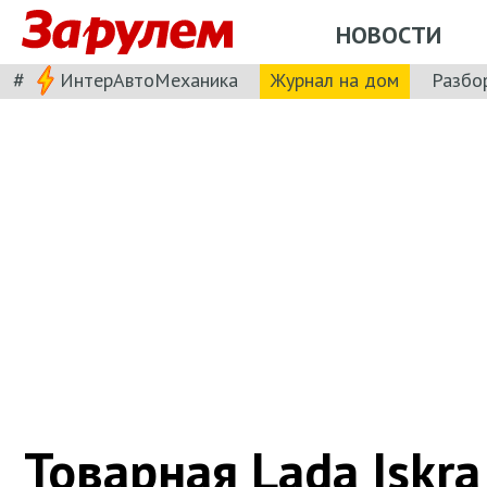
НОВОСТИ
#
ИнтерАвтоМеханика
Журнал на дом
Разбо
Товарная Lada Iskra