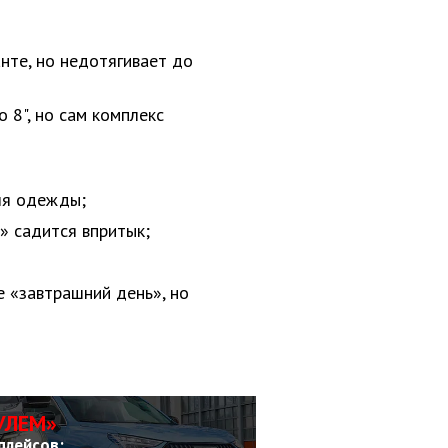
анте, но недотягивает до
 8", но сам комплекс
ля одежды;
» садится впритык;
 «завтрашний день», но
УЛЕМ»
плейсов: