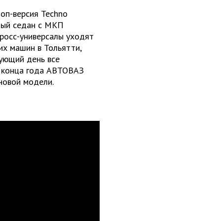
оп-версия Techno
ный седан с МКП
кросс-универсалы уходят
их машин в Тольятти,
дующий день все
о конца года АВТОВАЗ
новой модели.