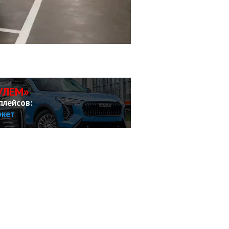
УЛЕМ»
плейсов:
ркет