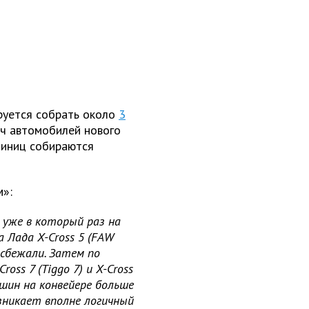
руется собрать около
3
яч автомобилей нового
диниц собираются
м»:
я уже в который раз на
 Лада X-Cross 5 (FAW
 сбежали. Затем по
ross 7 (Tiggo 7) и X-Cross
ашин на конвейере больше
озникает вполне логичный