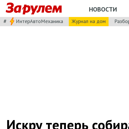
НОВОСТИ
#
ИнтерАвтоМеханика
Журнал на дом
Разбо
Искру теперь собир