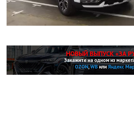
НОВЫЙ ВЫПУСК «ЗА Р
Закажите на одном из маркет
OZON
,
WB
или
Яндекс Ма