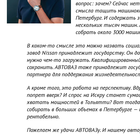
вопрос: зачем? Сейчас нет
смысла тащить машиноко
Петербург. И содержать з
нескольких тысяч машин. 
собрать около 3000 машин
В каком-то смысле это можно назвать социа
завод Nissan принадлежит государству. Он д
нужно чем-то загружать. Квалифицированны
сохранить. АВТОВАЗ тоже принадлежит госуд
партнера для поддержания жизнедеятельност
А кроме того, это работа на перспективу. В
попрет вверх? И спрос на Искру станет сума
хватать мощностей в Тольятти? Вот тогда
собирать в больших объемах в Петербурге — 
рентабельно.
Пожелаем же удачи АВТОВАЗу. И нашему авто