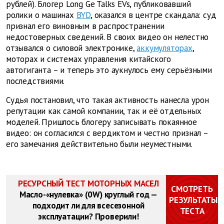
рублей). Блогер Long Ge Talks EVs, публиковавший
ролики о машинах
BYD
, оказался в центре скандала: суд
признал его виновным в распространении
недостоверных сведений. В своих видео он нелестно
отзывался о силовой электронике,
аккумуляторах
,
моторах и системах управления китайского
автогиганта – и теперь это аукнулось ему серьёзными
последствиями.
Судья постановил, что такая активность нанесла урон
репутации как самой компании, так и её отдельных
моделей. Пришлось блогеру записывать покаянное
видео: он согласился с вердиктом и честно признал –
его замечания действительно были неуместными.
РЕСУРСНЫЙ ТЕСТ МОТОРНЫХ МАСЕЛ
СМОТРЕТЬ
Масло-«нулевка» (0W) круглый год —
РЕЗУЛЬТАТЫ
подходит ли для всесезонной
ТЕСТА
эксплуатации? Проверили!