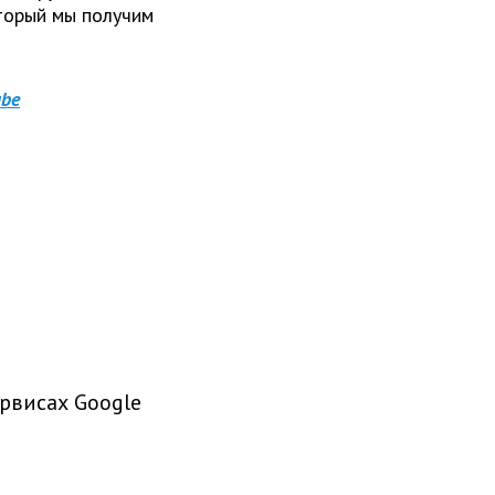
оторый мы получим
be
рвисах Google