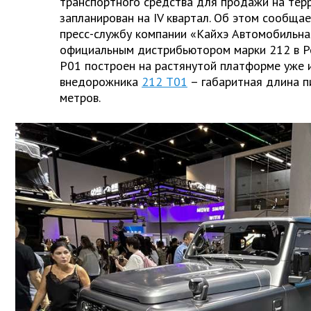
транспортного средства для продажи на терр
запланирован на IV квартал. Об этом сообщае
пресс-службу компании «Кайхэ Автомобильна
официальным дистрибьютором марки 212 в Р
P01 построен на растянутой платформе уже и
внедорожника
212 Т01
– габаритная длина п
метров.