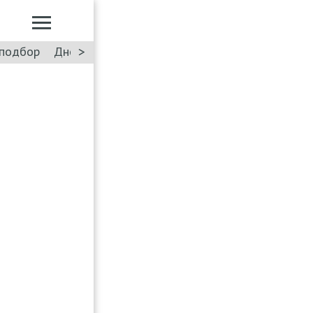
>
подбор
Дневник: Лада Искра
Такси
Форум
ПДД