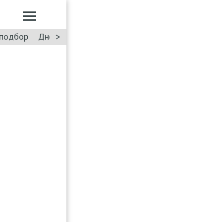
>
подбор
Дневник: Лада Искра
Такси
Форум
ПДД