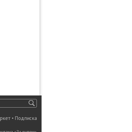
ркет
•
Подписка
еклама «За рулем»