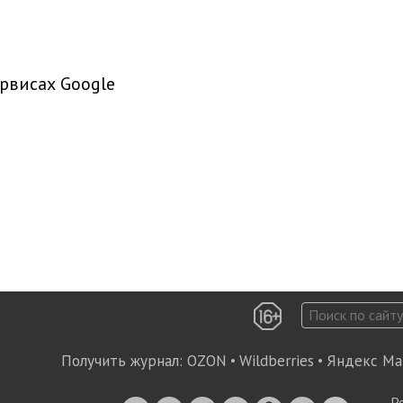
рвисах Google
Получить журнал:
OZON
•
Wildberries
•
Яндекс Ма
Р