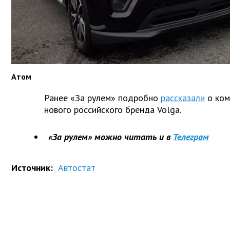
Атом
Ранее «За рулем» подробно
рассказали
о ком
нового российского бренда Volga.
«За рулем» можно читать и в
Телеграм
Источник:
Автостат