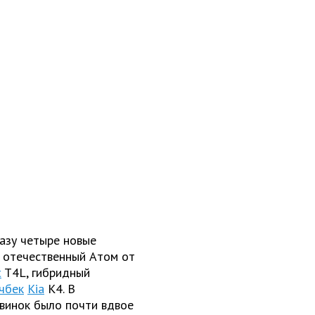
азу четыре новые
– отечественный Атом от
t
T4L, гибридный
чбек
Kia
K4. В
овинок было почти вдвое