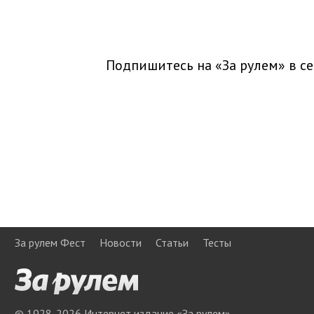
Подпишитесь на «За рулем» в
се
За рулем Фест
Новости
Статьи
Тесты
© 1928-
2026
Интернет издание «За рулем»