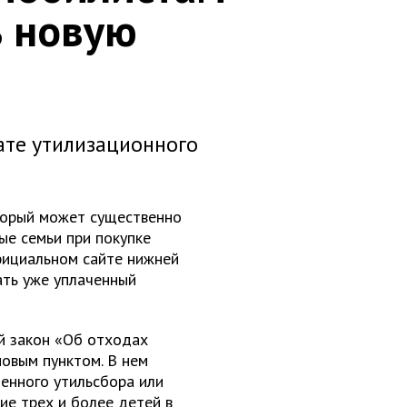
ь новую
ате утилизационного
оторый может существенно
ые семьи при покупке
фициальном сайте нижней
ать уже уплаченный
й закон «Об отходах
новым пунктом. В нем
ченного утильсбора или
ие трех и более детей в