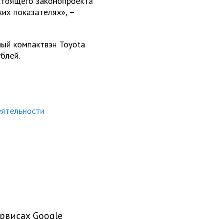
астоящего законопроекта
их показателях», –
ный компактвэн Toyota
блей.
еятельности
рвисах Google