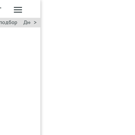
Т
>
подбор
Дневник: Лада Искра
Такси
Форум
ПДД