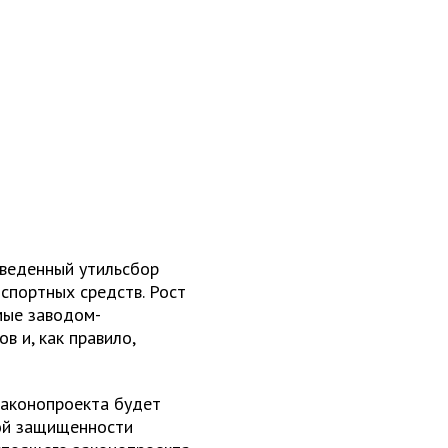
введенный утильсбор
спортных средств. Рост
мые заводом-
в и, как правило,
законопроекта будет
ой защищенности