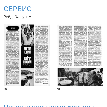
СЕРВИС
Рейд "За рулем"
30
31
После выступления журнала