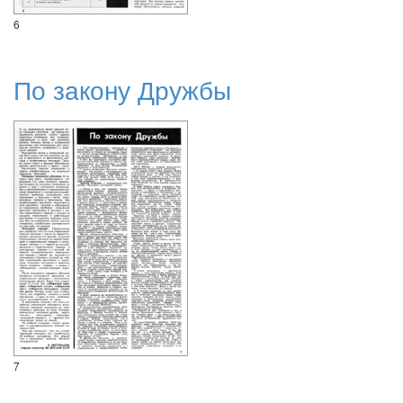
6
По закону Дружбы
7