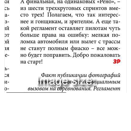
Image size:
1280x1669 Scale:
100% -
PanoJS3
214
215
СПОРТГОНКА ЗВЕЗД «ЗА РУЛЕМ»Кирилл Ладыгин