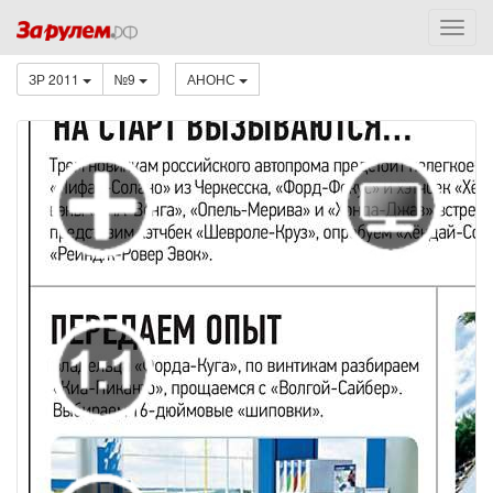
ЗР 2011
№9
АНОНС