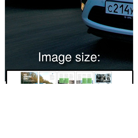
Image size:
1920x2504 Scale:
50% -
PanoJS3
30
31
32
33
34
MAZDA5, CHEVROLET ORLANDO, OPEL ZAFIRA TOURER, RENAULT SCENICАВТОМОБИЛИ | ТЕСТЧЬИКАРМАНЫШИРЕ?Еще недавно минивэны в России пользовались минимальным спросом, а ихвладельцев считали чудаками. Сейчас ситуация изменилась – таких машинпокупают все больше, а сами они из функциональных «вагонов» превратилисьв настоящих модников. К счастью, их практичность никуда не делась, дажеулучшилась, считает Юрий Тимкин. Фото Георгия Садкова.30За рулем 12/2012030-036.038.040.042.044-045_ZAFIRA,5,SCENIC,ORLANDO.indd 3006.11.2012 13:57:04 Смотрите на iPad:cравниваемКВАРТЕТ НЕПОХОЖИХЭтот тест собирали вокруг новой «Зафиры»,которая только-только вышла на российский рынок. И не зря: стоило припарковаться где-нибудь в людном месте, именновокруг нее собиралась толпа зевак. Оченьэффектный автомобиль! Особенно классносмотрятся «бумеранги», визуально объединяющие фары и противотуманки. Пять баллов за дизайн!По виду и не скажешь, что «Орландо»сделан на одной платформе с «Зафирой».Если кузов «Опеля» прилизанный и обтекаемый, то внешность «Шевроле» выполненасовершенно в ином ключе. Длинный капоти массивная радиаторная решетка делаютего похожим скорее на вседорожник.На него тоже обращают внимание.За рулем 12/2012030-036.038.040.042.044-045_ZAFIRA,5,SCENIC,ORLANDO.indd 313106.11.2012 13:57:12 | ТЕСТMAZDA5, CHEVROLET ORLANDO, OPEL ZAFIRA TOURER, RENAULT SCENICГлавная «фишка» «Мазды» – элегантные выштамповки в виде волнна бортах. Смотришь на нее, и чудитсясвежий морской бриз. Еще одна отличительная черта «пятерки» – сдвижныебоковые двери, придающие машинетолику солидности. Такая конструкция выигрышна на тесных парковках,да и дверной проем более широкий.«Рено» на этом фоне смотритсяпроще. Даже недавний рестайлинг,в ходе которого изменили фары,а в бамперы добавили светодиоды,не смог придать машине ту яркость, чтоотличает более свежих конкурентов.Но стоит сесть за руль, и хочется взятьэти слова обратно. Столь нетривиальный интерьер еще поискать! Мало того,что приборы вынесены на серединупередней панели, так они еще и полностью цифровые. Причем цвет и дизайнкомбинации можно выбирать из трехпредустановленных вариантов. Поначалу от этой смелости немного теряешься, но потом обнаруживаешь, чтосалон «Сценика» очень удобный и уютный. Особенно понравились сиденьяс регулировкой боковой поддержкиChevrolet OrlandoMazda5Модель дебютировала в 2010 году, однакона российский рынок попала только в 2011‑м.Премьера второго поколения модели прошлав 2010 году.ДВИГАТЕЛЬ: бензиновый, 1,8 л, 140 л.с.ДВИГАТЕЛЬ: бензиновый, 2,0 л, 144 л.с.КОРОБКИ ПЕРЕДАЧ: механическая5‑ступенчатая, 6‑скоростной автомат.КОРОБКА ПЕРЕДАЧ: автоматическая5‑ступенчатая.КОМПЛЕКТАЦИИ: LS, LT, LT+, LTZ.КОМПЛЕКТАЦИИ: Touring, Active.ЭКСПЛУАТАЦИЯ: гарантия – 3 годаили 100 000 км, межсервисный интервал –15 000 км или 12 месяцев, 124 дилерских центра.ЭКСПЛУАТАЦИЯ: гарантия – 3 годаили 100 000 км, межсервисный интервал –15 000 км или 12 месяцев, 50 дилерских центров.ЦЕНА БАЗОВОЙ ВЕРСИИ: 760 000 руб.подголовников. Поворчу разве чтона мелковатые кнопки центральнойконсоли, которые к тому же слишкомкучно сгруппированы.По практичности интерьер «француза» и вовсе бесподобен. Всевозможных емкостей под мелочовку столько,что на них впору наклеивать стикеры:можно запросто забыть, что куда положил. Обширные трехсекционные дверные карманы, прорезь для карточек,бездонный бардачок, лоток под панелью приборов, два подстаканника, паравыдвигаемых из-под передних сиденийящичков и еще столько же в полу подногами плюс шикарный сдвижнойдвухэтажный подлокотник. Ничегоне забыл?«Зафире» тоже есть чем удивить, притом крепко. Я о ветровомстекле. Оно гигантское: нижнийкрай в полутора метрах от водителя.ЦЕНА БАЗОВЫХ ВЕРСИЙ: 985 000–1 072 000 руб.ТЕСТОВЫЙ АВТОМОБИЛЬ: 1,8 л,140 л.с., механика, LS, 820 000 руб.32ТЕСТОВЫЙ АВТОМОБИЛЬ: 2,0 л,144 л.с., механика, Active, 1 155 000 руб.За рулем 12/2012030-036.038.040.042.044-045_ZAFIRA,5,SCENIC,ORLANDO.indd 3206.11.2012 13:57:19 Часть потолка перемещается: сдвинулназад – словно вышел на балкон. Такаяпанорама открывается! Опустил вниз,и будто в туннель въехал, – никакиекозырьки не нужны! А еще у «Опеля»однозначно лучшие кресла. Такиесделали бы честь иному купе. Идеальную посадку обеспечивает грамотноподобранный профиль и великоемножество регулировок. Одна незадача – некоторые рычажки прижатык стойкам. Чтобы воспользоватьсяими, нужно проявить изворотливость.Наша машина укомплектованапод завязку: навигатор, камера заднеговида, сигнализатор о выезде из занимаемой полосы движения, кожанаяотделка, подогрев руля. По количеству всевозможных бардачков и ниш«Зафира» немного уступает «Сценику».Зато ее подлокотник одновременноиграет роль комода – в нем стольковсего! Его можно двигать впередназад, причем ездит не только он сам,но и спрятанная под ним секция с подстаканниками, открывая доступ к лоткусо сдвижной шторкой. Основноенарекание в «Опеле» вызвала неважная обзорность – в поворотах из-засдвоенных стоек приходится несладко.Да и наружные зеркала не шибко большие.Сел в «Орландо» после «Опеля» –и приуныл: этот салон оформленгораздо проще. Как говорится, трубапониже и дым пожиже. Качествоотделочных материалов скромнее, дизайн незамысловат. Креслатоже не столь уютны: спинка давитна лопатки. Зато обзорность не в пример лучше. Кроме того, только в «Шевроле» есть специальные зеркальца длянаблюдения за пассажирами заднихрядов, – те, кому надо присматривать за маленькими детьми, оценят.В салоне «Орландо» витает дух прочности и надежности. Видимо, благодаря огромным кнопкам и массивнымрычагам. Ящичков‑бардачков немного.Отмечу лишь потайную нишу, доступRenault ScenicOpeL Zafira TourerТретье поколение модели, имя которой известнос 1996 года, презентовали в 2009‑м. В 2011‑мавтомобиль модернизировали.Первый показ модели третьего поколениясостоялся на прошлогоднем женевскомМеждународном автомобильном салоне.ДВИГАТЕЛИ: бензиновые, 1,6 и 2,0 л (110–138 л.с.).ДВИГАТЕЛИ: бензиновые, 1,4 и 1,8 л (115–140 л.с.); дизельные, 2,0 л (130–165 л.с.).КОРОБКИ ПЕРЕДАЧ: механическая6‑ступенчатая, вариатор.КОРОБКИ ПЕРЕДАЧ: механические 5‑и 6‑ступенчатая, 6‑скоростной автомат.КОМПЛЕКТАЦИИ: Authentique, Expression.КОМПЛЕКТАЦИИ: Essentia, Enjoy, Cosmo.ЭКСПЛУАТАЦИЯ: гарантия – 2 годабез ограничения пробега, межсервисныйинтервал – 15 000 км или 12 месяцев,128 дилерских центров.ЭКСПЛУАТАЦИЯ: гарантия – 3 годаили 100 000 км, межсервисный интервал –15 000 км или 12 месяцев, 124 дилерских центра.ЦЕНА БАЗОВЫХ ВЕРСИЙ: 790 500–939 500 руб.ТЕСТОВЫЙ АВТОМОБИЛЬ: 2,0 л,138 л.с., вариатор, Expression, 1 047 100 руб.ЦЕНА БАЗОВЫХ ВЕРСИЙ: 799 000–985 000 руб.ТЕСТОВЫЙ АВТОМОБИЛЬ: 2,0 л,165 л.с., автомат, Cosmo, 1 380 000 руб.За рулем 12/2012030-036.038.040.042.044-045_ZAFIRA,5,SCENIC,ORLANDO.indd 333306.11.2012 13:57:26 | ТЕСТMAZDA5, CHEVROLET ORLANDO, OPEL ZAFIRA TOURER, RENAULT SCENICMAZDA5 При необходимостицентральноесиденьеможно уложить в нишупод подушкойбокового. Сдвижныедвери даютвнушительный проем. Очень стильный интерьер.Вот толькоотделочныематериалы простоваты. Только в «Мазде» климат-контрольнельзя регулировать по зонам. Сдвижными дверями можно управлять,не покидая водительского места.CHEVROLET ORLANDO «Мотоциклетные» приборы настраиваютна боевой лад. Внутри«Орландо»незамысловат,но в нем уютно. Приборы заурядные, тем не менее хорошо В зеркальце отлично видны пассажирскиечитаются.места. Дети должны быть под надзором!34 Глядя на эту консоль, вспоминаешь про «Круз»и даже про «Спарк» – настолько все похоже! Один из немногих лотков в салоне. Прямоскажем, невелик.За рулем 12/2012030-036.038.040.042.044-045_ZAFIRA,5,SCENIC,ORLANDO.indd 3406.11.2012 13:57:29 OPEL ZAFIRA TOURER Качествоотделки и уровень эргономикив «Опеле» выше.Сразу чувствуешь – дорогойавтомобиль. Красная подсветка приборов появляетсяпосле перехода в спортивный режим. Если крышу сдвинуть назад, обзорность улучшится ненамного: мешают сдвоенные стойки.RENAULT SCENIC Голенастые могут удлинить подушку –редкая опция среди минивэнов. По набору оборудования «Зафира» опередила конкурентов. Чего тут только нет! Смелый,неординарный,технократичный – таковинтерьер«Сценика». По количеству ящичков со «Сцеником»мало какой автомобиль сможет тягаться. К интерьеру упрек единственный – кнопкислишком мелкие и собраны в одну кучу. Один из трех вариантов оформления приборов. Все хороши! Пульт управления навигацией отдаленнонапоминает iDrive от БМВ и MMI от «Ауди».За рулем 12/2012030-036.038.040.042.044-045_ZAFIRA,5,SCENIC,ORLANDO.indd 353506.11.2012 13:57:33 | ТЕСТMAZDA5, CHEVROLET ORLANDO, OPEL ZAFIRA TOURER, RENAULT SCENICMAZDA5CHEVROLET ORLANDO Просторноздесь толькодвоим, среднеекреслице ужбольно узкое. По функци­ональности второйряд «Орландо»уступает конку­рентам.OPEL ZAFIRA TOURER Зато сиденьявторого ряда –самые удобные.RENAULT SCENIC Тольков «Рено» сиденья второго рядаможно вынутьиз салона.Еще бы весилипоменьше… В последнем ряду «Зафиры» откровеннотесно. В третьем ряду «Шевроле» просторнеевсего. Сзади в «Мазде» свободнее, чемв «Опеле», но теснее, чем в «Шевроле».к которой открывается, если откинутьмагнитолу. Есть претензия по частиприема радиосигнала: стоит отъехатьот населенных пунктов, пропадает. Там,где у соперников играла музыка, здесьраздавался треск.Салон «Мазды» – нечто среднеемежду вычурностью «Рено» и простотой «Шевроле». Взгляд неизменноостанавливался на нарядных красных полосках, которыми украшенысиденья, и на выполненном в видедомика козырьке приборов. И все же,находясь в японском минивэне, не скажешь, что он дороже миллиона. Пластик слишком прост, климат-контрольвсего лишь однозонный (у конкурентов раздельный). Удивило и отсутствиеразъема под флешку. Мест под мелочовку не больше, чем в «Орландо»,а кресла самые неудобные: подушкаслишком мягкая и короткая, формаспинки не лучшая. Это отметили все,кто поездил на «пятерке». Зато оценили отличную обзорность. На отсутствие камеры заднего вида роптатьне приходилось.и ладно. Другое дело минивэны: здеськ удобству и простору во втором рядутребования едва ли не выше, чем к первому. Практичность во главе угла.Чтобы заб
35
36
38
40
42
Права и использование