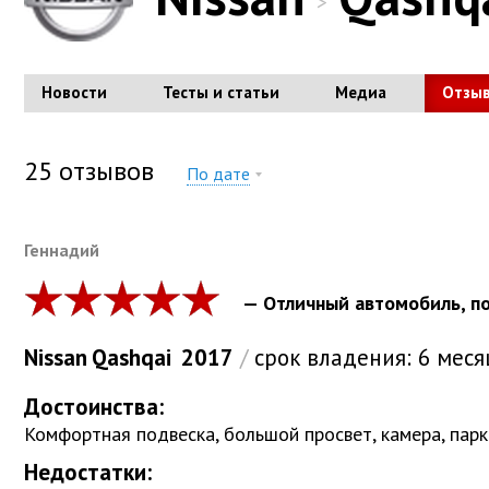
>
Новости
Тесты и статьи
Медиа
Отзы
25
отзывов
По дате
Геннадий
— Отличный автомобиль, по
Nissan
Qashqai
2017
/
срок владения:
6 меся
Достоинства:
Комфортная подвеска, большой просвет, камера, парк
Недостатки: