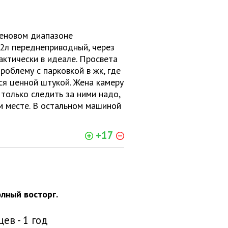
ценовом диапазоне
 2л переднеприводный, через
актически в идеале. Просвета
роблему с парковкой в жк, где
лся ценной штукой. Жена камеру
 только следить за ними надо,
м месте. В остальном машиной
+17
лный восторг.
цев - 1 год