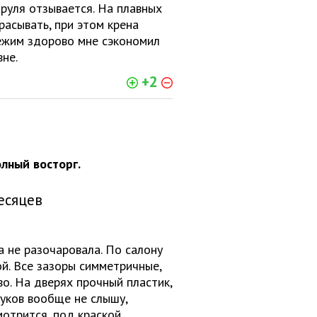
руля отзывается. На плавных
расывать, при этом крена
режим здорово мне сэкономил
вне.
+2
лный восторг.
есяцев
 не разочаровала. По салону
й. Все зазоры симметричные,
во. На дверях прочный пластик,
вуков вообще не слышу,
отрится, под краской