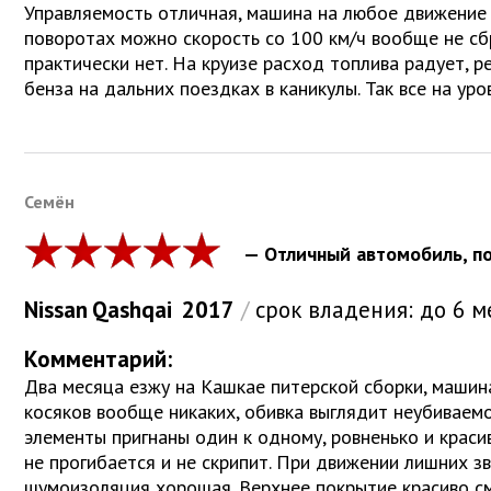
Управляемость отличная, машина на любое движение 
поворотах можно скорость со 100 км/ч вообще не сб
практически нет. На круизе расход топлива радует, 
бенза на дальних поездках в каникулы. Так все на уро
Семён
— Отличный автомобиль, по
Nissan
Qashqai
2017
/
срок владения:
до 6 м
Комментарий:
Два месяца езжу на Кашкае питерской сборки, машина
косяков вообще никаких, обивка выглядит неубиваемо
элементы пригнаны один к одному, ровненько и краси
не прогибается и не скрипит. При движении лишних з
шумоизоляция хорошая. Верхнее покрытие красиво см