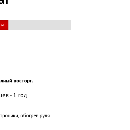
вы
лный восторг.
цев - 1 год
троники, обогрев руля