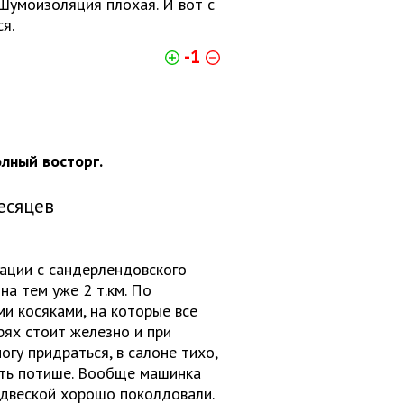
. Шумоизоляция плохая. И вот с
я.
-1
лный восторг.
есяцев
ации с сандерлендовского
на тем уже 2 т.км. По
и косяками, на которые все
рях стоит железно и при
огу придраться, в салоне тихо,
чать потише. Вообще машинка
подвеской хорошо поколдовали.