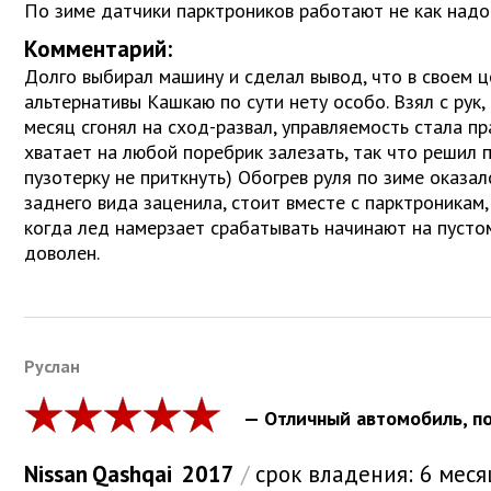
По зиме датчики парктроников работают не как надо
Комментарий:
Долго выбирал машину и сделал вывод, что в своем 
альтернативы Кашкаю по сути нету особо. Взял с рук,
месяц сгонял на сход-развал, управляемость стала пр
хватает на любой поребрик залезать, так что решил п
пузотерку не приткнуть) Обогрев руля по зиме оказа
заднего вида заценила, стоит вместе с парктроникам,
когда лед намерзает срабатывать начинают на пусто
доволен.
Руслан
— Отличный автомобиль, по
Nissan
Qashqai
2017
/
срок владения:
6 меся