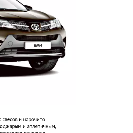
 свесов и нарочито
поджарым и атлетичным,
 кроссовер сохранил