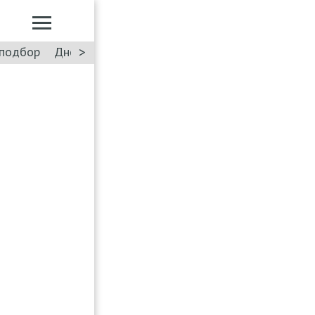
>
подбор
Дневник: Лада Искра
Такси
Форум
ПДД