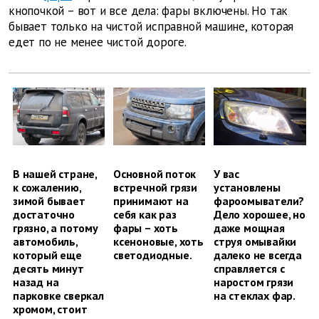
кнопочкой – вот и все дела: фары включены. Но так
бывает только на чистой исправной машине, которая
едет по не менее чистой дороге.
В нашей стране,
Основной поток
У вас
к сожалению,
встречной грязи
установлены
зимой бывает
принимают на
фароомыватели?
достаточно
себя как раз
Дело хорошее, но
грязно, а потому
фары – хоть
даже мощная
автомобиль,
ксеноновые, хоть
струя омывайки
который еще
светодиодные.
далеко не всегда
десять минут
справляется с
назад на
наростом грязи
парковке сверкал
на стеклах фар.
хромом, стоит