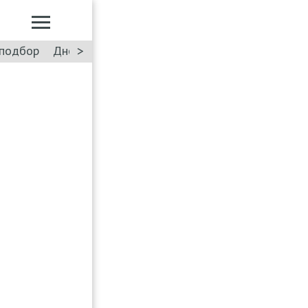
>
подбор
Дневник: Лада Искра
Такси
Форум
ПДД