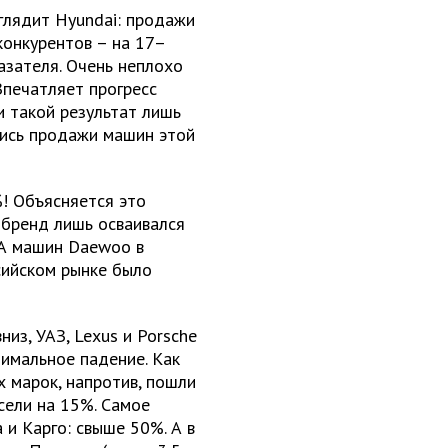
глядит Hyundai: продажи
конкурентов – на 17–
азателя. Очень неплохо
Впечатляет прогресс
и такой результат лишь
лись продажи машин этой
! Объясняется это
 бренд лишь осваивался
 А машин Daewoo в
сийском рынке было
из, УАЗ, Lexus и Porsche
имальное падение. Как
х марок, напротив, пошли
сели на 15%. Самое
 и Карго: свыше 50%. А в