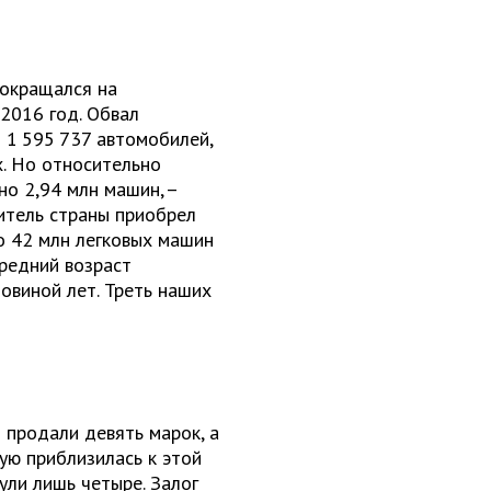
сокращался на
2016 год. Обвал
и 1 595 737 автомобилей,
х. Но относительно
но 2,94 млн машин, –
итель страны приобрел
о 42 млн легковых машин
средний возраст
ловиной лет. Треть наших
 продали девять марок, а
ую приблизилась к этой
ли лишь четыре. Залог