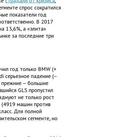
же
страдали от кризиса
,
егменте спрос сократился
чные показатели год
оответственно. В 2017
а 13,6%, а «элита»
ынке за последние три
нчил год только BMW (+
di серьезное падение (–
 прежние – большие
ившийся GLS пропустил
азднуют не только рост
 (4919 машин против
класс. Для полной
вительском сегменте, но