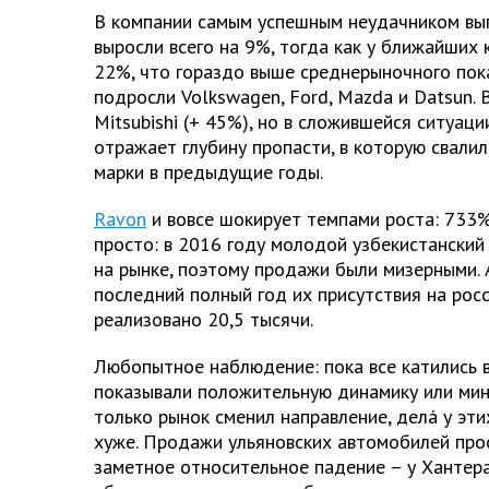
В компании самым успешным неудачником вы
выросли всего на 9%, тогда как у ближайших 
22%, что гораздо выше среднерыночного пок
подросли Volkswagen, Ford, Mazda и Datsun. 
Mitsubishi (+ 45%), но в сложившейся ситуаци
отражает глубину пропасти, в которую свали
марки в предыдущие годы.
Ravon
и вовсе шокирует темпами роста: 733%
просто: в 2016 году молодой узбекистанский
на рынке, поэтому продажи были мизерными.
последний полный год их присутствия на рос
реализовано 20,5 тысячи.
Любопытное наблюдение: пока все катились вн
показывали положительную динамику или мин
только рынок сменил направление, делá у эти
хуже. Продажи ульяновских автомобилей про
заметное относительное падение – у Хантера