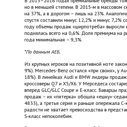
В 2015–2016 годах премиальные бренды то
но в меньшей степени. В 2015‑м в массовом с
на 37%, а в дорогом – лишь на 23%. Аналоги
спустя составили минус 12,2% и минус 7,2% с
году объемы продаж «ширпотреба» выросли н
поднялась всего на 0,6%. Доля премиума на р
года минимальная – 9,3%.
*По данным АЕБ.
Из крупных игроков на позитивной ноте зако
9%). Mercedes-Benz остался «при своих», у Au
18%). В линейках Audi и BMW лидеры продаж
кроссоверы Q7 и X5/X6. У Мерседеса состар
вперед GLC/GLC Coupe и Е‑класс. Баварцы пр
продаж – их «пятерка» обошла «ешку»-седан
4833), а третья серия и раньше опережала С‑
радости не хватает превосходства в предста
S‑класс непоколебим.