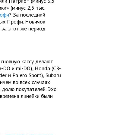
ли Патриот (минус 3,5
ки» (минус 2,5 тыс.
рофи
? За последний
ных Профи. Новичок
 за этот же период
основную кассу делают
n-DO и mi-DO), Honda (CR-
der и Pajero Sport), Subaru
Причем во всех случаях
 долю покупателей. Эхо
 времена линейки были