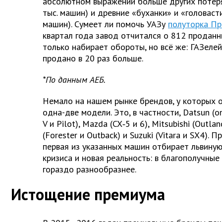
абсолютном выражении больше других потеря
тыс. машин) и древние «буханки» и «головасти
машин). Сумеет ли помочь УАЗу
полуторка П
квартал года завод отчитался о 812 продан
только набирает обороты, но всё же: ГАЗелей
продано в 20 раз больше.
*По данным АЕБ.
Немало на нашем рынке брендов, у которых 
одна-две модели. Это, в частности, Datsun (o
V и Pilot), Mazda (CX‑5 и 6), Mitsubishi (Outlan
(Forester и Outback) и Suzuki (Vitara и SX4). 
первая из указанных машин отбирает львиную
кризиса и новая реальность: в благополучные
гораздо разнообразнее.
Истощение премиума