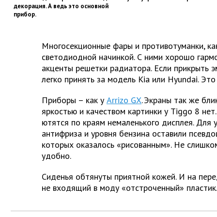
декорация. А ведь это основной
прибор.
Многосекционные фары и противотуманки, как
светодиодной начинкой. С ними хорошо гар
акценты решетки радиатора. Если прикрыть э
легко принять за модель Kia или Hyundai. Эт
Приборы – как у
Arrizo GX
. Экраны так же бли
яркостью и качеством картинки у Tiggo 8 нет
ютятся по краям немаленького дисплея. Для 
антифриза и уровня бензина оставили псевд
которых оказалось «рисованным». Не слишком
удобно.
Сиденья обтянуты приятной кожей. И на пере
не входящий в моду «отстроченный» пластик