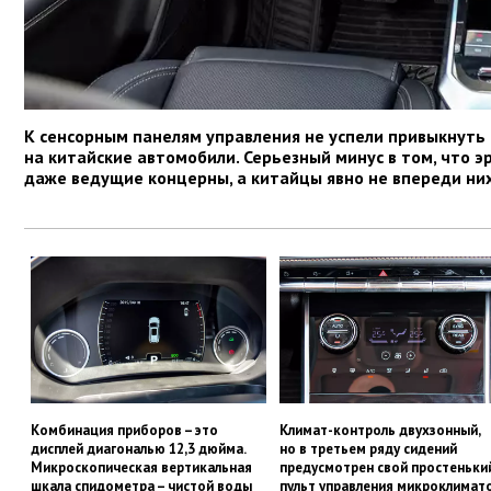
К сенсорным панелям управления не успели привыкнуть в
на китайские автомобили. Серьезный минус в том, что э
даже ведущие концерны, а китайцы явно не впереди них
Комбинация приборов – это
Климат-контроль двухзонный,
дисплей диагональю 12,3 дюйма.
но в третьем ряду сидений
Микроскопическая вертикальная
предусмотрен свой простеньки
шкала спидометра – чистой воды
пульт управления микроклимат