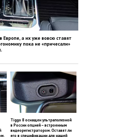
 Европе, а их уже вовсю ставят
ргономику пока не «причесали»
.
Tiggo 8 оснащен ультраполезной
в России опцией – встроенным
й
видеорегистратором. Оставят ли
ом.
его в спецификации для нашей