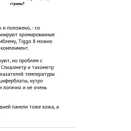
страны?
 и положено, - со
монируют хромированные
мблему, Tiggo 8 можно
о комплимент.
куют, но проблем с
. Спидометр и тахометр
указателей температуры
оциферблаты, нутро
 логично и не очень
дней панели тоже кожа, а
.