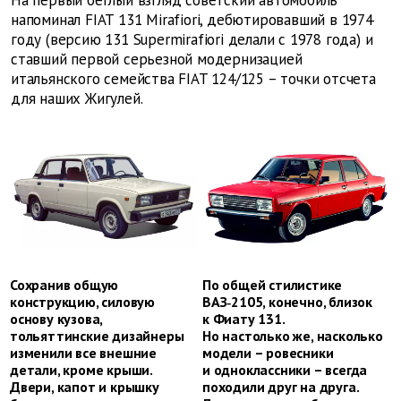
На первый беглый взгляд советский автомобиль
напоминал FIAT 131 Mirafiori, дебютировавший в 1974
году (версию 131 Supermirafiori делали c 1978 года) и
ставший первой серьезной модернизацией
итальянского семейства FIAT 124/125 – точки отсчета
для наших Жигулей.
Сохранив общую
По общей стилистике
конструкцию, силовую
ВАЗ‑2105, конечно, близок
основу кузова,
к Фиату 131.
тольяттинские дизайнеры
Но настолько же, насколько
изменили все внешние
модели – ровесники
детали, кроме крыши.
и одноклассники – всегда
Двери, капот и крышку
походили друг на друга.