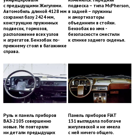
с предыдущими Жигулями.
подвеска – типа McPherson,
Автомобиль длиной 4128 мм
в задней – пружины
сохранил базу 2424 мм,
и амортизаторы
конструкцию пружинных
объединили в стойки.
подвесок, тормозов,
Бензобак во имя ­
расположение всех узлов
безопасности сместили
и агрегатов. Бензобак по-
к спинке заднего сиденья.
прежнему стоял в багажнике
справа.
Руль и панель приборов
Панель приборов FIAT
ВАЗ‑2105 совершенно
131 выглядела побогаче
новые. Не повторяли
жигулевской и не имела
ни детали предыдущих
с ней ничего общего.