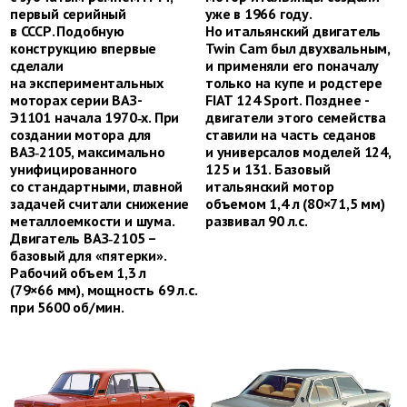
первый серийный
уже в 1966 году.
в СССР. Подобную
Но итальянский двигатель
конструкцию впервые
Twin Cam был ­двухвальным,
сделали
и применяли его поначалу
на экспериментальных
только на купе и родстере
моторах серии ­ВАЗ-
FIAT 124 Sport. Позднее ­
Э1101 начала 1970‑х. При
двигатели этого семейства
создании мотора для
ставили на часть седанов
ВАЗ‑2105, максимально
и универсалов моделей 124,
унифицированного
125 и 131. Базовый
со стандартными, главной
итальянский мотор
задачей считали снижение
объемом 1,4 л (80×71,5 мм)
металлоемкости и шума.
развивал 90 л.с.
Двигатель ВАЗ‑2105 –
базовый для «пятерки».
Рабочий объем 1,3 л
(79×66 мм), мощность 69 л.с.
при 5600 об/мин.