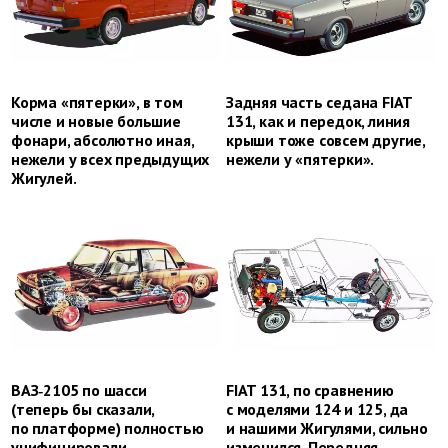
Корма «пятерки», в том
Задняя часть седана FIAT
числе и новые большие
131, как и передок, линия
фонари, абсолютно иная,
крыши тоже совсем другие,
нежели у всех предыдущих
нежели у «пятерки».
Жигулей.
ВАЗ‑2105 по шасси
FIAT 131, по сравнению
(теперь бы сказали,
с моделями 124 и 125, да
по платформе) полностью
и нашими Жигулями, сильно
унифицировали
изменился. Передняя