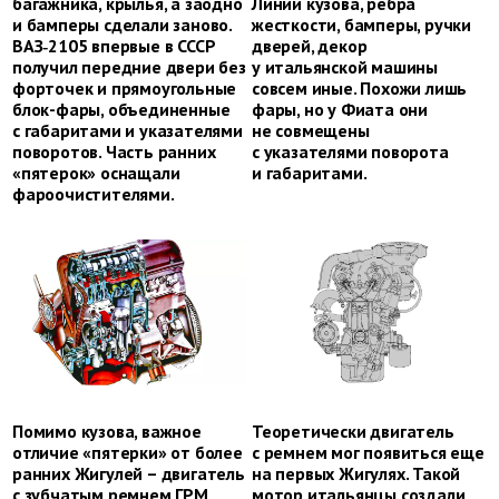
багажника, крылья, а заодно
Линии кузова, ребра
и бамперы сделали заново.
жесткости, бамперы, ручки
ВАЗ‑2105 впервые в СССР
дверей, декор
получил передние двери без
у итальянской машины
форточек и прямоугольные
совсем иные. Похожи лишь
блок-фары, объединенные
фары, но у Фиата они
с габаритами и указателями
не совмещены
поворотов. Часть ранних
с указателями поворота
«пятерок» оснащали
и габаритами.
фароочистителями.
Помимо кузова, важное
Теоретически двигатель
отличие «пятерки» от более
с ремнем мог появиться еще
­ранних Жигулей – двигатель
на первых Жигулях. Такой
с зубчатым ремнем ГРМ,
мотор итальянцы создали