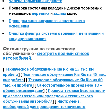
Замена тормозной жидкости
Проверка состояния колодок и дисков тормозных
механизмов
передних
и
задних
колес
Проверка ламп наружного и внутреннего
освещения
Очистка фильтра системы отопления, вентиляции и
кондиционирования
Фотоинструкции по техническому
обслуживанию -
смотреть полный список
автомобилей
.
[
Техническое обслуживание Kia Rio на 15 тыс. км
пробега
] [
Техническое обслуживание Kia Rio на 45 тыс.
км пробега
] [
Техническое обслуживание Kia Rio на 60
тыс. км пробега
] [
Самостоятельное проведение ТО –
общие рекомендации
] [
Правила техники безопасности
при самостоятельном проведении технического
обслуживания автомобиля
] [
Инструмент,
необходимый для проведения технического