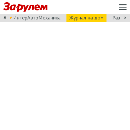
#
>
ИнтерАвтоМеханика
Журнал на дом
Разбор