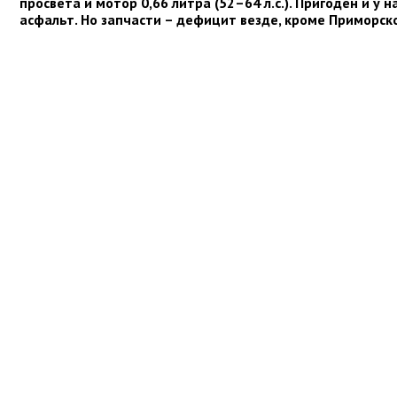
просвета и мотор 0,66 литра (52–64 л.с.). Пригоден и у н
асфальт. Но запчасти – дефицит везде, кроме Приморско