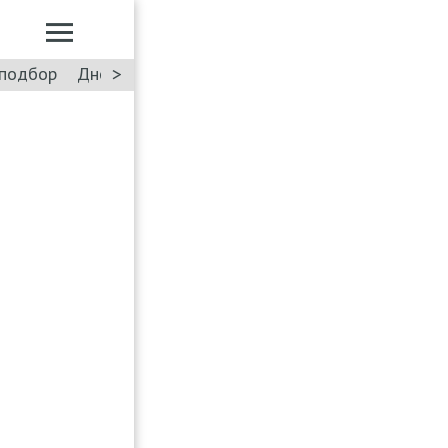
>
подбор
Дневник: Лада Искра
Такси
Форум
ПДД