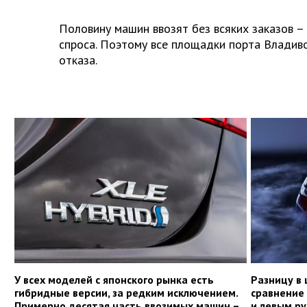
Половину машин ввозят без всяких заказов –
спроса. Поэтому все площадки порта Владив
отказа.
У всех моделей с японского рынка есть
Разницу в 
гибридные версии, за редким исключением.
сравнение 
Примерно десятая часть ввозимых машин –
и левым ру