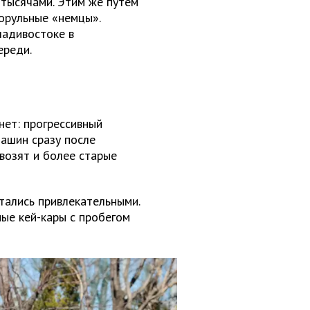
 тысячами. Этим же путем
орульные «немцы».
ладивостоке в
ереди.
нет: прогрессивный
машин сразу после
ивозят и более старые
тались привлекательными.
ые кей-кары с пробегом