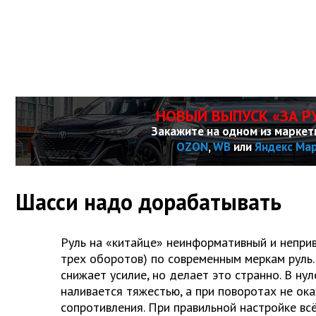
НОВЫЙ ВЫПУСК «ЗА Р
Закажите на одном из маркет
OZON
,
WB
или
Яндекс Ма
Шасси надо дорабатывать
Руль на «китайце» неинформативный и непри
трех оборотов) по современным меркам руль.
снижает усилие, но делает это странно. В ну
наливается тяжестью, а при поворотах не ок
сопротивления. При правильной настройке вс