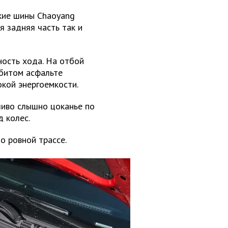
ские шины Chaoyang
я задняя часть так и
ность хода. На отбой
збитом асфальте
окой энергоемкости.
ливо слышно цоканье по
 колес.
о ровной трассе.