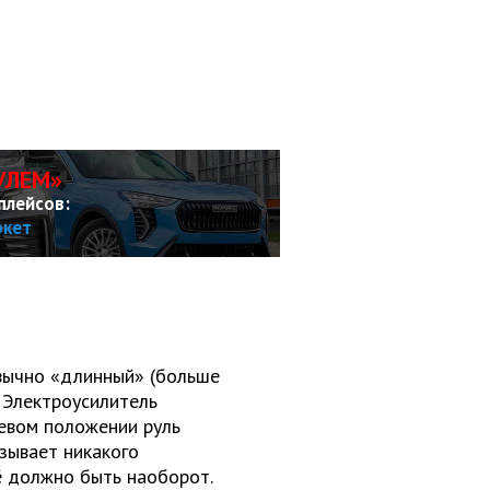
УЛЕМ»
плейсов:
ркет
вычно «длинный» (больше
 Электроусилитель
левом положении руль
азывает никакого
ё должно быть наоборот.