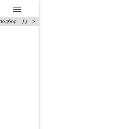
>
подбор
Дневник: Лада Искра
Такси
Форум
ПДД