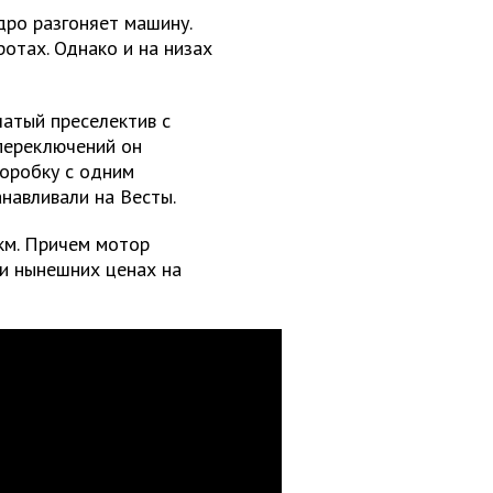
дро разгоняет машину.
отах. Однако и на низах
атый преселектив с
переключений он
оробку с одним
анавливали на Весты.
км. Причем мотор
и нынешних ценах на