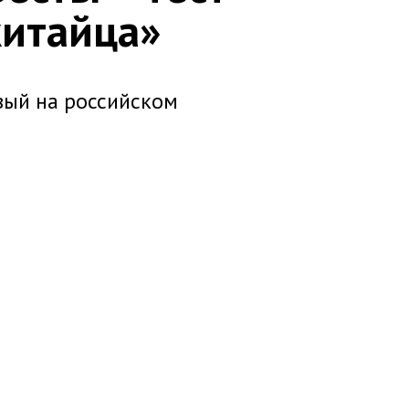
китайца»
вый на российском