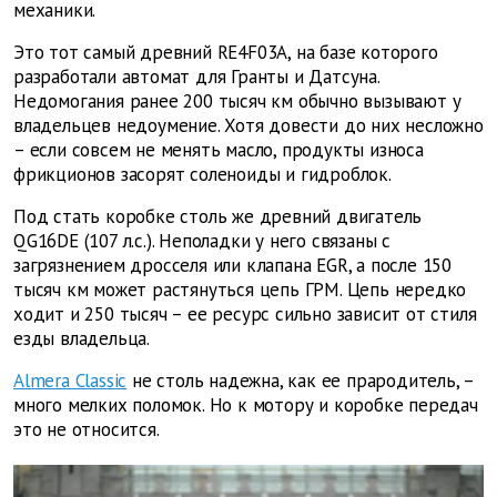
механики.
Это тот самый древний RE4F03A, на базе которого
разработали автомат для Гранты и Датсуна.
Недомогания ранее 200 тысяч км обычно вызывают у
владельцев недоумение. Хотя довести до них несложно
– если совсем не менять масло, продукты износа
фрикционов засорят соленоиды и гидроблок.
Под стать коробке столь же древний двигатель
QG16DE (107 л.с.). Неполадки у него связаны с
загрязнением дросселя или клапана EGR, а после 150
тысяч км может растянуться цепь ГРМ. Цепь нередко
ходит и 250 тысяч – ее ресурс сильно зависит от стиля
езды владельца.
Almera Classic
не столь надежна, как ее прародитель, –
много мелких поломок. Но к мотору и коробке передач
это не относится.