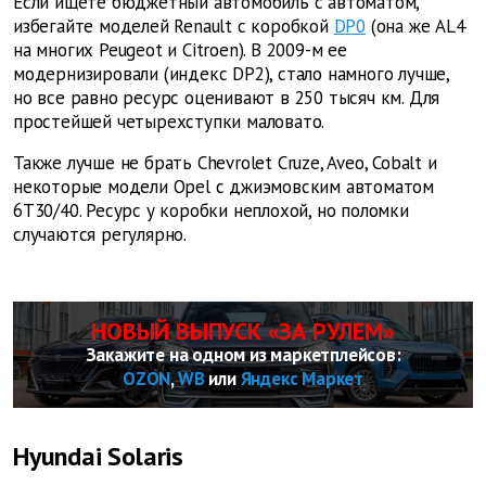
Если ищете бюджетный автомобиль c автоматом,
избегайте моделей Renault c коробкой
DP0
(она же AL4
на многих Peugeot и Citroen). В 2009-м ее
модернизировали (индекс DP2), стало намного лучше,
но все равно ресурс оценивают в 250 тысяч км. Для
простейшей четырехступки маловато.
Также лучше не брать Chevrolet Cruze, Aveo, Cobalt и
некоторые модели Opel с джиэмовским автоматом
6Т30/40. Ресурс у коробки неплохой, но поломки
случаются регулярно.
НОВЫЙ ВЫПУСК «ЗА РУЛЕМ»
Закажите на одном из маркетплейсов:
OZON
,
WB
или
Яндекс Маркет
Hyundai Solaris