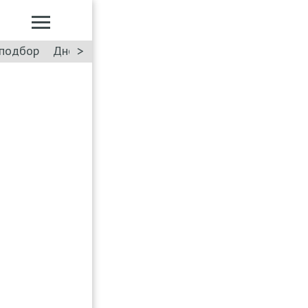
>
подбор
Дневник: Лада Искра
Такси
Форум
ПДД