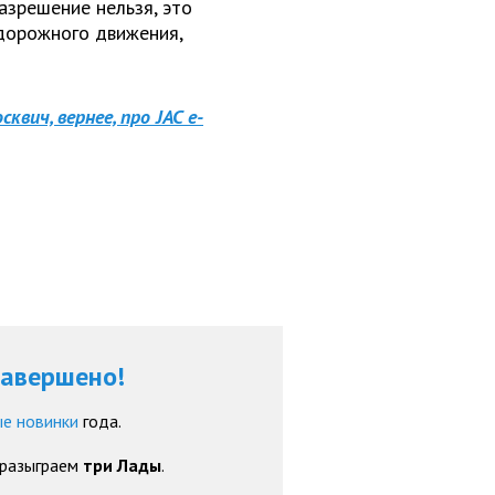
азрешение нельзя, это
 дорожного движения,
квич, вернее, про JAC e-
завершено!
е новинки
года.
 разыграем
три Лады
.