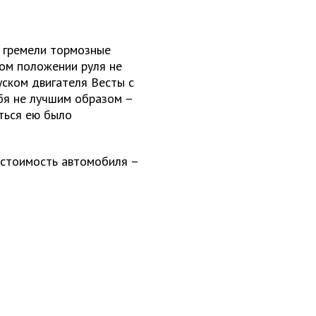
 гремели тормозные
ном положении руля не
уском двигателя Весты с
бя не лучшим образом –
аться ею было
 стоимость автомобиля –