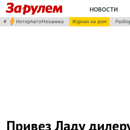
НОВОСТИ
#
ИнтерАвтоМеханика
Журнал на дом
Разбо
Привез Ладу дилер