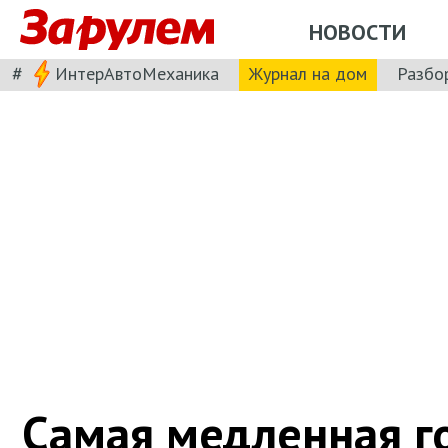
НОВОСТИ
#
ИнтерАвтоМеханика
Журнал на дом
Разбо
Самая медленная г