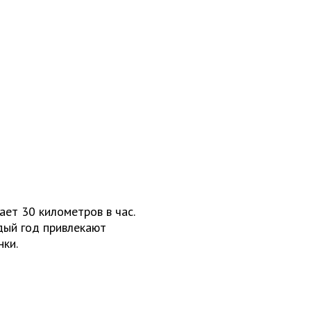
ет 30 километров в час.
дый год привлекают
нки.