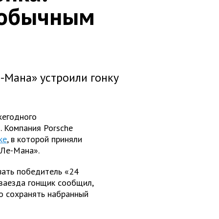
еобычным
-Мана» устроили гонку
жегодного
. Компания Porsche
ке
, в которой приняли
 Ле-Мана».
вать победитель «24
 заезда гонщик сообщил,
го сохранять набранный