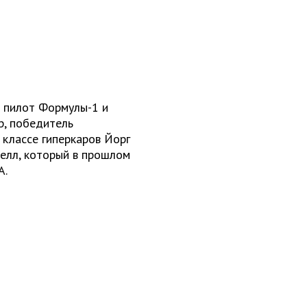
й пилот Формулы-1 и
р, победитель
 классе гиперкаров Йорг
белл, который в прошлом
A.