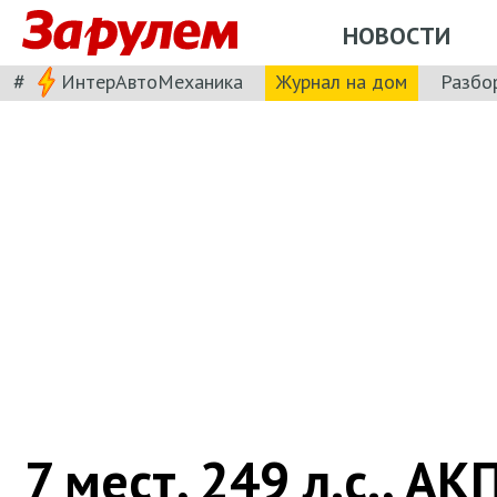
НОВОСТИ
#
ИнтерАвтоМеханика
Журнал на дом
Разбо
7 мест, 249 л.с., А