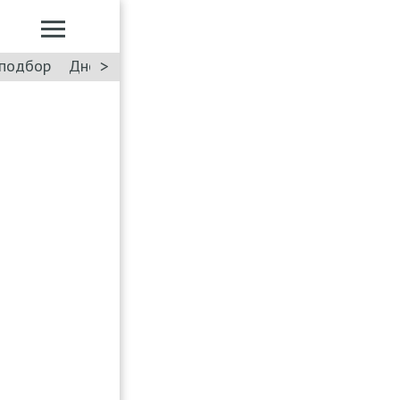
>
подбор
Дневник: Лада Искра
Такси
Форум
ПДД