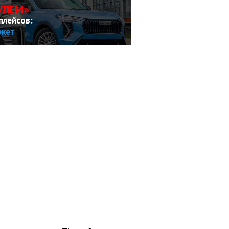
УЛЕМ»
плейсов:
ркет