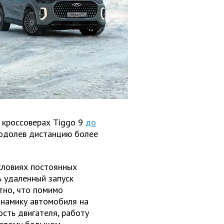
 кроссоверах Tiggo 9
до
еодолев дистанцию более
условиях постоянных
ь удаленный запуск
тно, что помимо
инамику автомобиля на
ость двигателя, работу