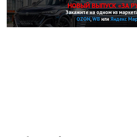
НОВЫЙ ВЫПУСК «ЗА Р
Закажите на одном из маркет
OZON
,
WB
или
Яндекс Ма