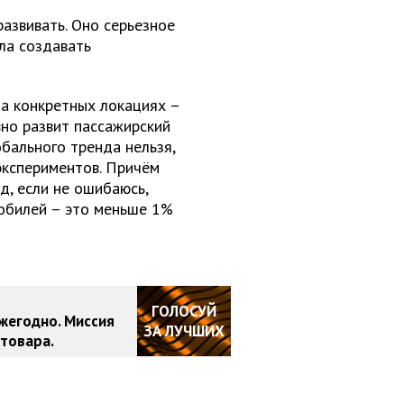
развивать. Оно серьезное
ла создавать
на конкретных локациях –
вно развит пассажирский
обального тренда нельзя,
 экспериментов. Причём
д, если не ошибаюсь,
мобилей – это меньше 1%
ГОЛОСУЙ
жегодно. Миссия
ЗА ЛУЧШИХ
товара.