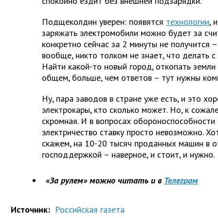
спокойно ездит без внешней подзарядки.
Подщеколдин уверен: появятся
технологии
, 
заряжать электромобили можно будет за счи
конкретно сейчас за 2 минуты не получится –
вообще, никто толком не знает, что делать с
Найти какой-то новый город, откопать земли 
общем, больше, чем ответов – тут нужны ком
Ну, пара заводов в стране уже есть, и это хо
электрокары, кто сколько может. Но, к сожале
скромная. И в вопросах обороноспособности 
электричество ставку просто невозможно. Хо
скажем, на 10-20 тысяч проданных машин в о
господдержкой – наверное, и стоит, и нужно.
«За рулем» можно читать и в
Телеграм
Источник:
Российская газета