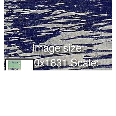
Image size:
1280x1831 Scale:
100% -
PanoJS3
0
\4 РУЛЕМ19 30Шт\ иДАТ .0, - В <0 ,„ 0' Г ОНЕК
Права и использование