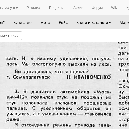
 и услуги
Реклама
Подписка
Архив
Форум
Wiki
К
он"
Купи авто
Мото
Рейс
Книги и каталоги
Марк
омментарии