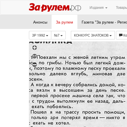
Издания
Товары
Анонсы
За рулем
Газета "За рулем - Реги
ЗР 1992
№7
КОНКУРС ЗНАТОКОВ
К