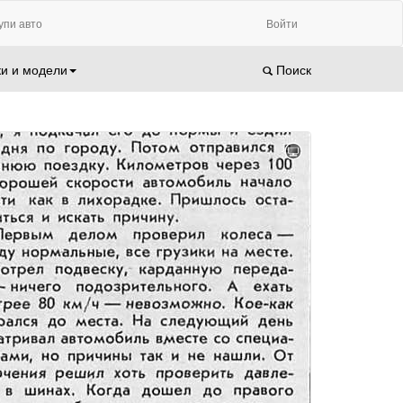
упи авто
Войти
и и модели
Поиск