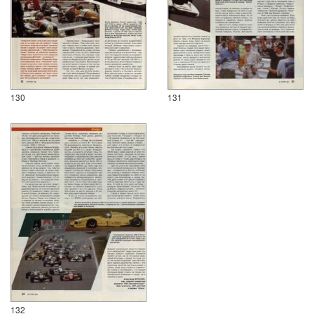
130
131
132