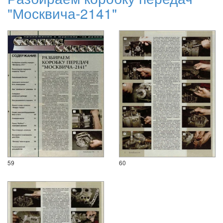
"Москвича-2141"
59
60