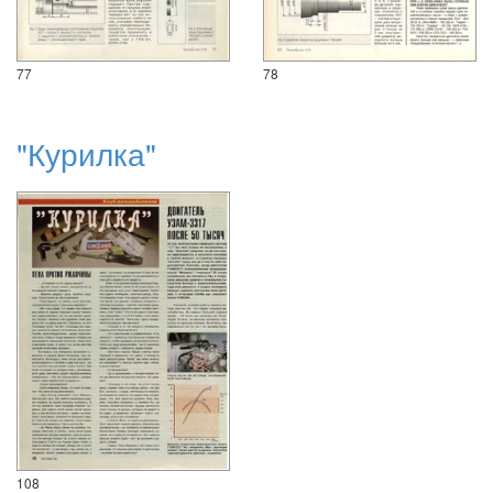
77
78
"Курилка"
108