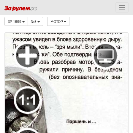
ЗР 1999
№8
МОТОР