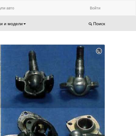
упи авто
Войти
и и модели
Поиск