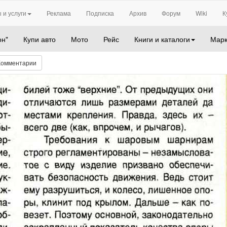
 и услуги
Реклама
Подписка
Архив
Форум
Wiki
К
он"
Купи авто
Мото
Рейс
Книги и каталоги
Марк
Комментарии