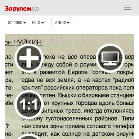
ЗР 2000
№10
АЛЛО!