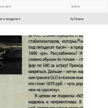
упи авто
Войти
и и модели
Поиск