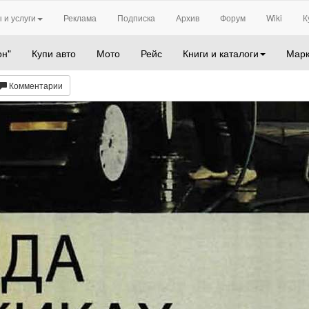
 и услуги
Реклама
Подписка
Архив
Форум
Wiki
К
он"
Купи авто
Мото
Рейс
Книги и каталоги
Марк
Комментарии