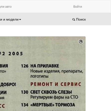
упи авто
Войти
и и модели
Поиск