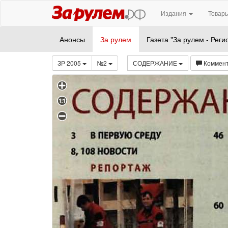
Издания
Товары
Анонсы
За рулем
Газета "За рулем - Реги
ЗР 2005
№2
СОДЕРЖАНИЕ
Коммен