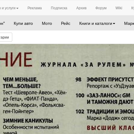
 и услуги
Реклама
Подписка
Архив
Форум
Wiki
К
он"
Купи авто
Мото
Рейс
Книги и каталоги
Марк
тарии